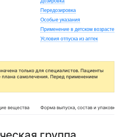
Дозировка
Передозировка
Особые указания
Применение в детском возрасте
Условия отпуска из аптек
начена только для специалистов. Пациенты
е плана самолечения. Перед применением
ие вещества
Форма выпуска, состав и упаковка
Фар
ческая группа