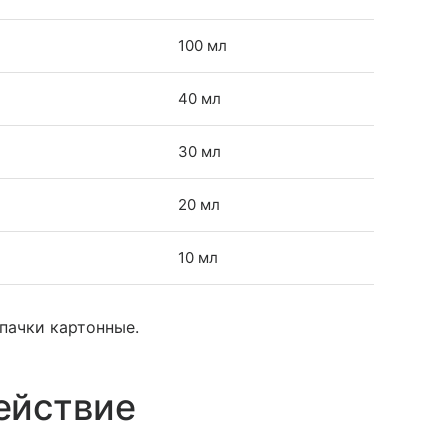
100 мл
40 мл
30 мл
20 мл
10 мл
 пачки картонные.
ействие