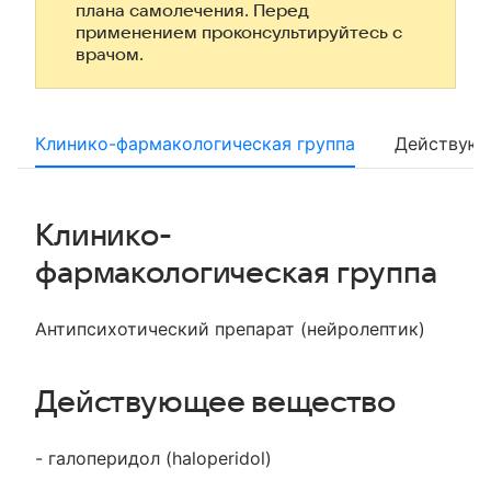
плана самолечения. Перед
применением проконсультируйтесь с
врачом.
Клинико-фармакологическая группа
Действующ
Клинико-
фармакологическая группа
Антипсихотический препарат (нейролептик)
Действующее вещество
- галоперидол (haloperidol)