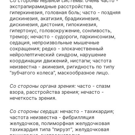
Со стороны нервной системы:
очень часто -
экстрапирамидные расстройства,
гиперкинезия, головная боль; часто - поздняя
дискинезия, акатизия, брадикинезия,
дискинезия, дистония, гипокинезия,
гипертонус, головокружение, сонливость,
тремор; нечасто - судороги, паркинсонизм,
седация, непроизвольные мышечные
сокращения; редко - злокачественный
нейролептический синдром, нарушение
координации движений, нистагм; частота
неизвестна - акинезия, ригидность по типу
"зубчатого колеса", маскообразное лицо.
Со стороны органа зрения:
часто - спазм
взора, расстройства зрения; нечасто -
нечеткость зрения.
Со стороны сердца:
нечасто - тахикардия;
частота неизвестна - фибрилляция
желудочков, полиморфная желудочковая
тахикардия типа "пируэт", желудочковая