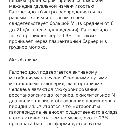
плазмы крови характеризуется высокой
межиндивидуальной изменчивостью.
Галоперидол быстро распределяется по
разным тканям и органам, о чем
свидетельствует большой V
(в среднем от 8
d
до 21 л/кг после в/в введения). Галоперидол
легко проникает через ГЭБ. Он также
проникает через плацентарный барьер и в
грудное молоко.
Метаболизм
Галоперидол подвергается активному
метаболизму в печени. Основными путями
метаболизма галоперидола в организме
человека являются глюкуронирование,
восстановление до кетонов, окислительное N-
деалкилирование и образование производных
пиридиния. Считается, что метаболиты
галоперидола не вносят существенного вклада
в его активность; тем не менее, около 23%
препарата биотрансформируется путем