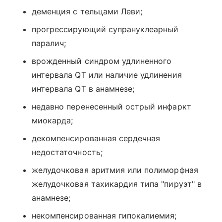
деменция с тельцами Леви;
прогрессирующий супрануклеарный
паралич;
врожденный синдром удлиненного
интервала QT или наличие удлинения
интервала QT в анамнезе;
недавно перенесенный острый инфаркт
миокарда;
декомпенсированная сердечная
недостаточность;
желудочковая аритмия или полиморфная
желудочковая тахикардия типа "пируэт" в
анамнезе;
некомпенсированная гипокалиемия;