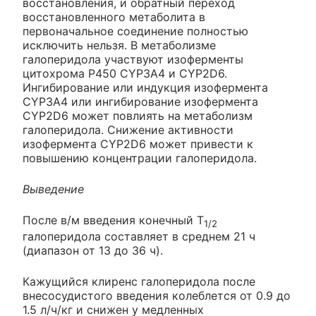
восстановления, и обратный переход
восстановленного метаболита в
первоначальное соединение полностью
исключить нельзя. В метаболизме
галоперидола участвуют изоферменты
цитохрома Р450 CYP3A4 и CYP2D6.
Ингибирование или индукция изофермента
CYP3A4 или ингибирование изофермента
CYP2D6 может повлиять на метаболизм
галоперидола. Снижение активности
изофермента CYP2D6 может привести к
повышению концентрации галоперидола.
Выведение
После в/м введения конечный T
1/2
галоперидола составляет в среднем 21 ч
(диапазон от 13 до 36 ч).
Кажущийся клиренс галоперидола после
внесосудистого введения колеблется от 0.9 до
1.5 л/ч/кг и снижен у медленных