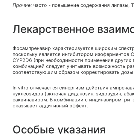
Прочие:
часто - повышение содержания липазы, Т
Лекарственное взаим
Фосампренавир характеризуется широким спектр
поскольку является ингибитором изоферментов C
CYP2D6 (при необходимости применения других п
комбинацией следует учитывать возможность ра
соответствующим образом корректировать дозы п
In vitro отмечается синергизм действия ампренав
нуклеозидов (включая диданозин, зидовудин, аба
саквинавиром. В комбинации с индинавиром, ри
оказывает аддитивный эффект.
Особые указания