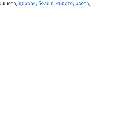
ошнота,
диарея
,
боли в животе
,
рвота
,