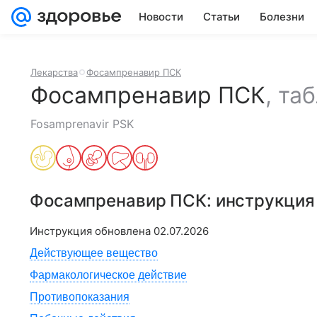
Новости
Статьи
Болезни
Лекарства
Фосампренавир ПСК
Фосампренавир ПСК
,
таб
Fosamprenavir PSK
Фосампренавир ПСК
: инструкци
Инструкция обновлена
02.07.2026
Действующее вещество
Фармакологическое действие
Противопоказания