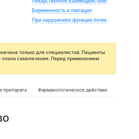
Лекарственное взаимодействие
Беременность и лактация
При нарушениях функции почек
начена только для специалистов. Пациенты
е плана самолечения. Перед применением
а препарата
Фармакологическое действие
Показан
во