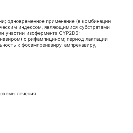
ни; одновременное применение (в комбинации
тическим индексом, являющимися субстратами
ри участии изофермента CYP2D6;
онавиром) с рифампицином; период лактации
ьность к фосампренавиру, ампренавиру,
схемы лечения.