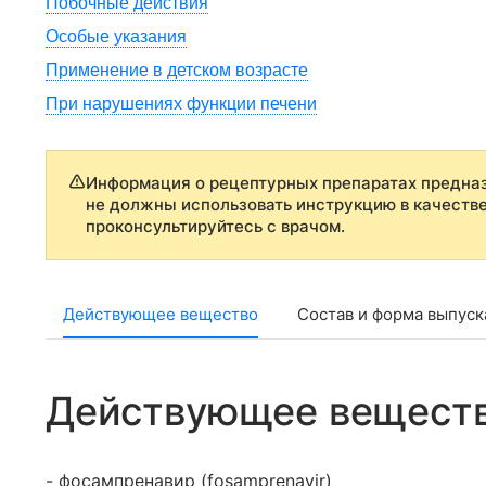
Побочные действия
Особые указания
Применение в детском возрасте
При нарушениях функции печени
Информация о рецептурных препаратах предназ
не должны использовать инструкцию в качеств
проконсультируйтесь с врачом.
Действующее вещество
Состав и форма выпуск
Действующее вещест
- фосампренавир (fosamprenavir)