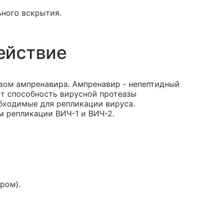
ного вскрытия.
ействие
вом ампренавира. Ампренавир - непептидный
т способность вирусной протеазы
бходимые для репликации вируса.
 репликации ВИЧ-1 и ВИЧ-2.
ром).