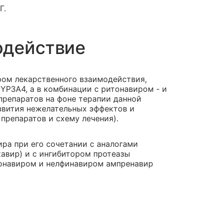
Г.
одействие
ом лекарственного взаимодействия,
YP3A4, а в комбинации с ритонавиром - и
репаратов на фоне терапии данной
звития нежелательных эффектов и
репаратов и схему лечения).
ира при его сочетании с аналогами
кавир) и с ингибитором протеазы
тонавиром и нелфинавиром ампренавир