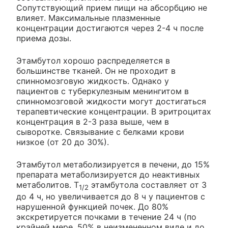
Сопутствующий прием пищи на абсорбцию не
влияет. Максимальные плазменные
концентрации достигаются через 2-4 ч после
приема дозы.
Этамбутол хорошо распределяется в
большинстве тканей. Он не проходит в
спинномозговую жидкость. Однако у
пациентов с туберкулезным менингитом в
спинномозговой жидкости могут достигаться
терапевтические концентрации. В эритроцитах
концентрация в 2-3 раза выше, чем в
сыворотке. Связывание с белками крови
низкое (от 20 до 30%).
Этамбутол метаболизируется в печени, до 15%
препарата метаболизируется до неактивных
метаболитов. T
этамбутола составляет от 3
1/2
до 4 ч, но увеличивается до 8 ч у пациентов с
нарушенной функцией почек. До 80%
экскретируется почками в течение 24 ч (по
крайней мере, 50% в неизмененном виде и до