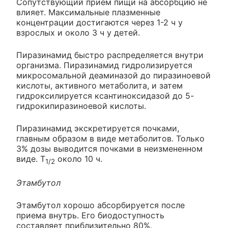
Сопутствующий прием пищи на абсорбцию не
влияет. Максимальные плазменные
концентрации достигаются через 1-2 ч у
взрослых и около 3 ч у детей.
Пиразинамид быстро распределяется внутри
организма. Пиразинамид гидролизируется
микросомальной деаминазой до пиразиноевой
кислоты, активного метаболита, и затем
гидроксилируется ксантиноксидазой до 5-
гидрокипиразиноевой кислоты.
Пиразинамид экскретируется почками,
главным образом в виде метаболитов. Только
3% дозы выводится почками в неизмененном
виде. T
около 10 ч.
1/2
Этамбутол
Этамбутол хорошо абсорбируется после
приема внутрь. Его биодоступность
составляет приблизительно 80%.