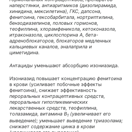
наперстянки, антиаритмиков (дизопирамида,
хинидина, мексилетина), ГКС, дапсона,
фенитоина, гексобарбитала, нортриптилина,
бензодиазепинов, половых гормонов,
теофиллина, хлорамфеникола, кетоконазола,
итраконазола, циклоспорина А, бета-
адреноблокаторов, блокаторов медленных
кальциевых каналов, эналаприла и
циметидина.
Антациды
уменьшают абсорбцию изониазида.
Изониазид повышает концентрацию
фенитоина
в крови (усиливает побочные эффекты
фенитоина), снижает эффективность
пероральных контрацептивных средств,
пероральных гипогликемических
лекарственных средств, теофиллина,
толазамида, витамина B
(увеличивает его
1
выведение); уменьшает выведение триазолама;
снижает содержание цинка в крови