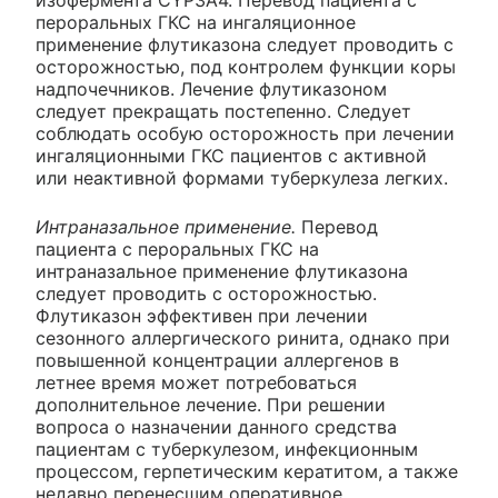
изофермента CYP3A4. Перевод пациента с
пероральных ГКС на ингаляционное
применение флутиказона следует проводить с
осторожностью, под контролем функции коры
надпочечников. Лечение флутиказоном
следует прекращать постепенно. Следует
соблюдать особую осторожность при лечении
ингаляционными ГКС пациентов с активной
или неактивной формами туберкулеза легких.
Интраназальное применение.
Перевод
пациента с пероральных ГКС на
интраназальное применение флутиказона
следует проводить с осторожностью.
Флутиказон эффективен при лечении
сезонного аллергического ринита, однако при
повышенной концентрации аллергенов в
летнее время может потребоваться
дополнительное лечение. При решении
вопроса о назначении данного средства
пациентам с туберкулезом, инфекционным
процессом, герпетическим кератитом, а также
недавно перенесшим оперативное