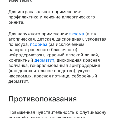
эмфизема).
Для интраназального применения:
профилактика и лечение аллергического
ринита.
Для наружного применения:
экзема
(в т.ч.
атопическая, детская, дискоидная), узловатая
почесуха,
псориаз
(за исключением
распространенного бляшечного),
нейродерматозы, красный плоский лишай,
контактный
дерматит
, дискоидная красная
волчанка, генерализованная эритродермия
(как дополнительное средство), укусы
насекомых, красная потница, себорейный
дерматит.
Противопоказания
Повышенная чувствительность к флутиказону;
детский возраст - в зависимости от