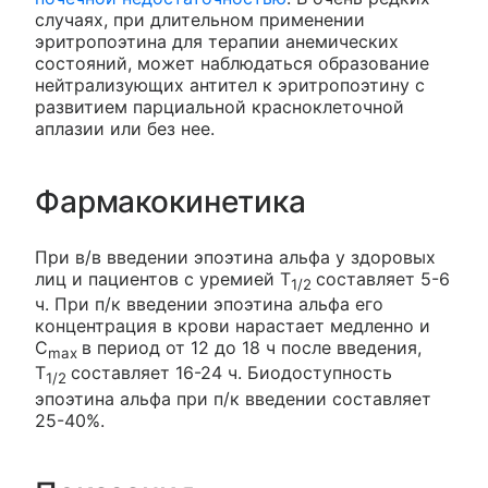
случаях, при длительном применении
эритропоэтина для терапии анемических
состояний, может наблюдаться образование
нейтрализующих антител к эритропоэтину с
развитием парциальной красноклеточной
аплазии или без нее.
Фармакокинетика
При в/в введении эпоэтина альфа у здоровых
лиц и пациентов с уремией T
составляет 5-6
1/2
ч. При п/к введении эпоэтина альфа его
концентрация в крови нарастает медленно и
C
в период от 12 до 18 ч после введения,
max
T
составляет 16-24 ч. Биодоступность
1/2
эпоэтина альфа при п/к введении составляет
25-40%.