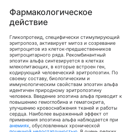
Фармакологическое
действие
Гликопротеид, специфически стимулирующий
эритропоэз, активирует митоз и созревание
эритроцитов из клеток-предшественников
эритроцитарного ряда. Рекомбинантный
эпоэтин альфа синтезируется в клетках
млекопитающих, в которые встроен ген,
кодирующий человеческий эритропоэтин. По
своему составу, биологическим и
иммунологическим свойствам эпоэтин альфа
идентичен природному эритропоэтину
человека. Введение эпоэтина альфа приводит к
повышению гемоглобина и гематокрита,
улучшению кровоснабжения тканей и работы
сердца. Наиболее выраженный эффект от
применения эпоэтина альфа наблюдается при
анемиях
, обусловленных хронической
почечной недостаточностью
. В очень редких