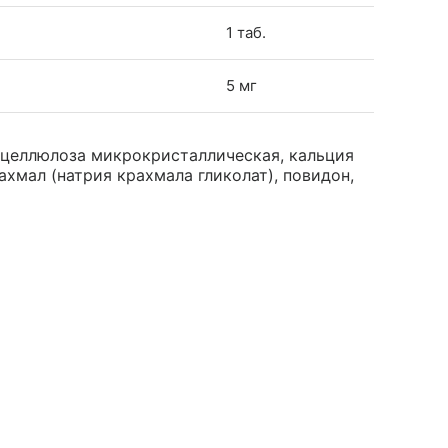
1 таб.
5 мг
 целлюлоза микрокристаллическая, кальция
хмал (натрия крахмала гликолат), повидон,