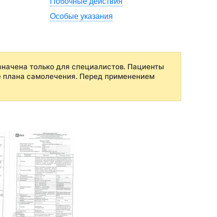
Побочные действия
Особые указания
начена только для специалистов. Пациенты
е плана самолечения. Перед применением