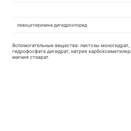
левоцетиризина дигидрохлорид
Вспомогательные вещества: лактозы моногидрат,
гидрофосфата дигидрат, натрия карбоксиметилкра
магния стеарат.