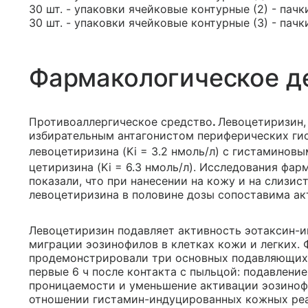
30 шт. - упаковки ячейковые контурные (2) - пачк
30 шт. - упаковки ячейковые контурные (3) - пач
Фармакологическое д
Противоаллергическое средство
.
Левоцетиризин,
избирательным антагонистом периферических ги
левоцетиризина (Ki = 3.2 нмоль/л) с гистаминов
цетиризина (Ki = 6.3 нмоль/л). Исследования фа
показали, что при нанесении на кожу и на слизи
левоцетиризина в половине дозы сопоставима ак
Левоцетиризин подавляет активность эотаксин-
миграции эозинофилов в клетках кожи и легких.
продемонстрировали три основных подавляющих 
первые 6 ч после контакта с пыльцой: подавлени
проницаемости и уменьшение активации эозинофи
отношении гистамин-индуцированных кожных реа