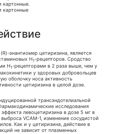
и картонные.
ки картонные
ействие
 (R)-энантиомер цетиризина, является
стаминовых Н
-рецепторов. Сродство
1
ыми H
-рецепторами в 2 раза выше, чем у
1
рмакокинетики у здоровых добровольцев
стую оболочку носа активность
тивности цетиризина в целой дозе.
индуцированной трансэндотелиальной
 Фармакодинамические исследования
эффекта левоцетиризина в дозе 5 мг в
е выброса VCAM-1, изменение сосудистой
лов. Как и у цетиризина, действие в
кций не зависит от плазменных