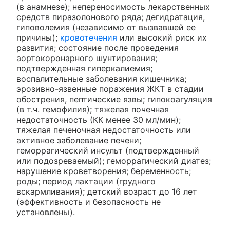
(в анамнезе); непереносимость лекарственных
средств пиразолонового ряда; дегидратация,
гиповолемия (независимо от вызвавшей ее
причины);
кровотечения
или высокий риск их
развития; состояние после проведения
аортокоронарного шунтирования;
подтвержденная гиперкалиемия;
воспалительные заболевания кишечника;
эрозивно-язвенные поражения ЖКТ в стадии
обострения, пептические язвы; гипокоагуляция
(в т.ч. гемофилия); тяжелая почечная
недостаточность (КК менее 30 мл/мин);
тяжелая печеночная недостаточность или
активное заболевание печени;
геморрагический инсульт (подтвержденный
или подозреваемый); геморрагический диатез;
нарушение кроветворения; беременность;
роды; период лактации (грудного
вскармливания); детский возраст до 16 лет
(эффективность и безопасность не
установлены).