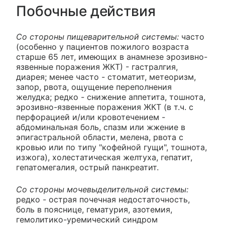
Побочные действия
Со стороны пищеварительной системы:
часто
(особенно у пациентов пожилого возраста
старше 65 лет, имеющих в анамнезе эрозивно-
язвенные поражения ЖКТ) - гастралгия,
диарея; менее часто - стоматит, метеоризм,
запор, рвота, ощущение переполнения
желудка; редко - снижение аппетита, тошнота,
эрозивно-язвенные поражения ЖКТ (в т.ч. с
перфорацией и/или кровотечением -
абдоминальная боль, спазм или жжение в
эпигастральной области, мелена, рвота с
кровью или по типу "кофейной гущи", тошнота,
изжога), холестатическая желтуха, гепатит,
гепатомегалия, острый панкреатит.
Со стороны мочевыделительной системы:
редко - острая почечная недостаточность,
боль в пояснице, гематурия, азотемия,
гемолитико-уремический синдром