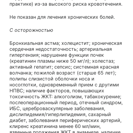
практике) из-за высокого риска кровотечения.
Не показан для лечения хронических болей.
С осторожностью
Бронхиальная астма; холецистит; хроническая
сердечная недостаточность; артериальная
гипертензия; нарушение функции почек
(креатинин плазмы ниже 50 мг/л); холестаз;
активный гепатит; сепсис; системная красная
волчанка; пожилой возраст (старше 65 лет);
полипы слизистой оболочки носа и
носоглотки, одновременный прием с другими
НПВС; наличие факторов, повышающих
токсичность ЖКТ: алкоголизм, табакокурение;
послеоперационный период, отечный синдром,
ИБС, цереброваскулярные заболевания,
дислипидемия/гиперлипидемия, сахарный
диабет, заболевания периферических артерий,
клиренс креатинина менее 60 мл/мин,
язвенные поражения ЖКТ в анамнезе, наличие