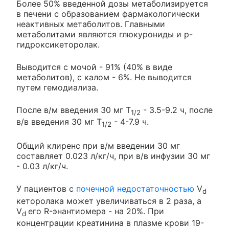
Более 50% введенной дозы метаболизируется
в печени с образованием фармакологически
неактивных метаболитов. Главными
метаболитами являются глюкурониды и p-
гидроксикеторолак.
Выводится с мочой - 91% (40% в виде
метаболитов), с калом - 6%. Не выводится
путем гемодиализа.
После в/м введения 30 мг T
- 3.5-9.2 ч, после
1/2
в/в введения 30 мг T
- 4-7.9 ч.
1/2
Общий клиренс при в/м введении 30 мг
составляет 0.023 л/кг/ч, при в/в инфузии 30 мг
- 0.03 л/кг/ч.
У пациентов с
почечной недостаточностью
V
d
кеторолака может увеличиваться в 2 раза, а
V
его R-энантиомера - на 20%. При
d
концентрации креатинина в плазме крови 19-