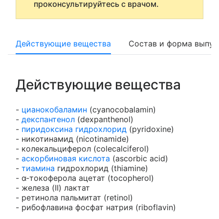
проконсультируйтесь с врачом.
Действующие вещества
Состав и форма выпус
Действующие вещества
-
цианокобаламин
(cyanocobalamin)
-
декспантенол
(dexpanthenol)
-
пиридоксина гидрохлорид
(pyridoxine)
- никотинамид (nicotinamide)
- колекальциферол (colecalciferol)
-
аскорбиновая кислота
(ascorbic acid)
-
тиамина
гидрохлорид (thiamine)
- α-токоферола ацетат (tocopherol)
- железа (II) лактат
- ретинола пальмитат (retinol)
- рибофлавина фосфат натрия (riboflavin)