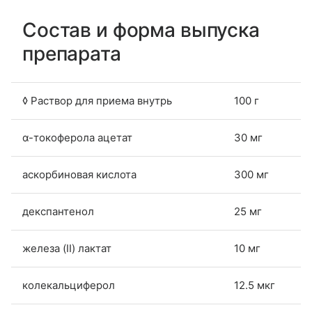
Состав и форма выпуска
препарата
◊ Раствор для приема внутрь
100 г
α-токоферола ацетат
30 мг
аскорбиновая кислота
300 мг
декспантенол
25 мг
железа (II) лактат
10 мг
колекальциферол
12.5 мкг