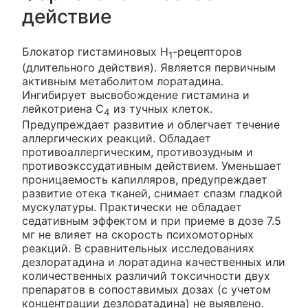
действие
Блокатор гистаминовых Н
-рецепторов
1
(длительного действия). Является первичным
активным метаболитом лоратадина.
Ингибирует высвобождение гистамина и
лейкотриена С
из тучных клеток.
4
Предупреждает развитие и облегчает течение
аллергических реакций. Обладает
противоаллергическим, противозудным и
противоэкссудативным действием. Уменьшает
проницаемость капилляров, предупреждает
развитие отека тканей, снимает спазм гладкой
мускулатуры. Практически не обладает
седативным эффектом и при приеме в дозе 7.5
мг не влияет на скорость психомоторных
реакций. В сравнительных исследованиях
дезлоратадина и лоратадина качественных или
количественных различий токсичности двух
препаратов в сопоставимых дозах (с учетом
концентрации дезлоратадина) не выявлено.