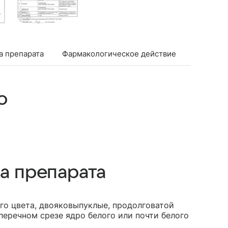
а препарата
Фармакологическое действие
Фармако
о
а препарата
о цвета, двояковыпуклые, продолговатой
перечном срезе ядро белого или почти белого