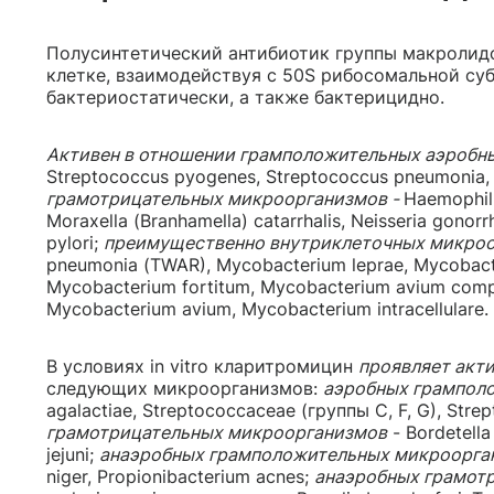
Полусинтетический антибиотик группы макролидо
клетке, взаимодействуя с 50S рибосомальной су
бактериостатически, а также бактерицидно.
Активен в отношении грамположительных аэробн
Streptococcus pyogenes, Streptococcus pneumonia,
грамотрицательных микроорганизмов -
Haemophilu
Moraxella (Branhamella) catarrhalis, Neisseria gonor
pylori;
преимущественно внутриклеточных микроо
pneumonia (TWAR), Mycobacterium leprae, Mycobacte
Mycobacterium fortitum, Mycobacterium avium co
Mycobacterium avium, Mycobacterium intracellulare.
В условиях in vitro кларитромицин
проявляет акт
следующих микроорганизмов:
аэробных грампол
agalactiae, Streptococcaceae (группы C, F, G), Stre
грамотрицательных микроорганизмов
- Bordetella
jejuni;
анаэробных грамположительных микроорга
niger, Propionibacterium acnes;
анаэробных грамот