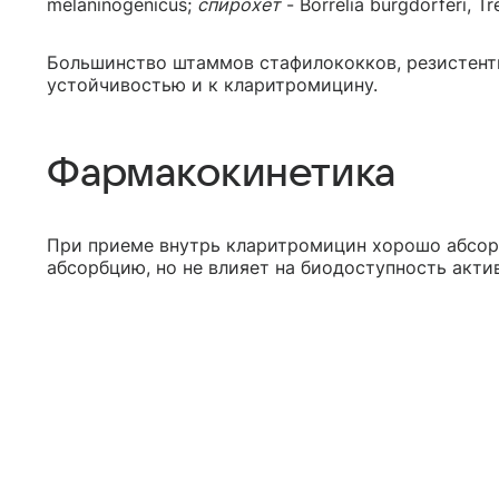
melaninogenicus;
спирохет
- Borrelia burgdorferi, T
Большинство штаммов стафилококков, резистент
устойчивостью и к кларитромицину.
Фармакокинетика
При приеме внутрь кларитромицин хорошо абсор
абсорбцию, но не влияет на биодоступность акти