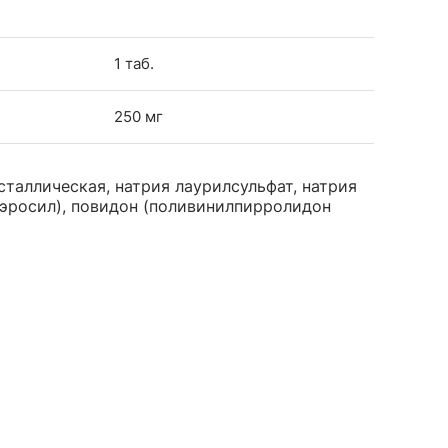
1 таб.
250 мг
таллическая, натрия лаурилсульфат, натрия
эросил), повидон (поливинилпирролидон