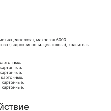
метилцеллюлоза), макрогол 6000
олоза (гидроксипропилцеллюлоза), краситель
 картонные.
 картонные.
 картонные.
и картонные.
и картонные.
и картонные.
йствие