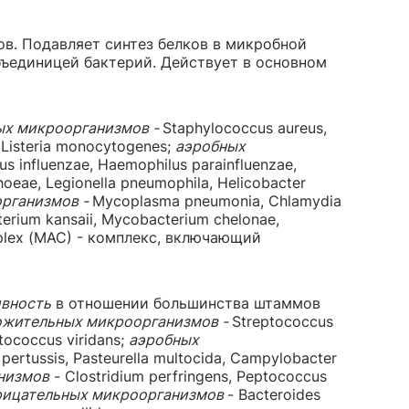
в. Подавляет синтез белков в микробной
бъединицей бактерий. Действует в основном
ых микроорганизмов -
Staphylococcus aureus,
 Listeria monocytogenes;
аэробных
s influenzae, Haemophilus parainfluenzae,
rhoeae, Legionella pneumophila, Helicobacter
рганизмов -
Mycoplasma pneumonia, Chlamydia
rium kansaii, Mycobacterium chelonae,
mplex (MAC) - комплекс, включающий
ивность
в отношении большинства штаммов
ожительных микроорганизмов -
Streptococcus
ptococcus viridans;
аэробных
 pertussis, Pasteurella multocida, Campylobacter
низмов
- Clostridium perfringens, Peptococcus
рицательных микроорганизмов
- Bacteroides