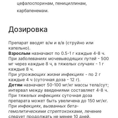
цефалоспоринам, пенициллинам,
карбапенемам.
Дозировка
Препарат вводят в/м и в/в (струйно или
капельно).
Взрослым
назначают по 0.5-1 г каждые 4-8 ч.
При
заболеваниях мочевыводящих путей
- 500
мг через каждые 8 ч, в
тяжелых случаях
- 1 г
каждые 8 ч.
При
угрожающих жизни инфекциях
- по 2 г
каждые 4 ч (суточная доза - 12 г).
Детям
назначают 50-100 мг/кг массы тела/сут;
интервал между введениями составляет 4-8 ч.
При
тяжелых инфекциях
суточная доза
препарата может быть увеличена до 150 мг/кг.
При
инфекциях, вызванных бета-
гемолитическими стрептококками,
лечение
следует продолжать не менее 10 дней.