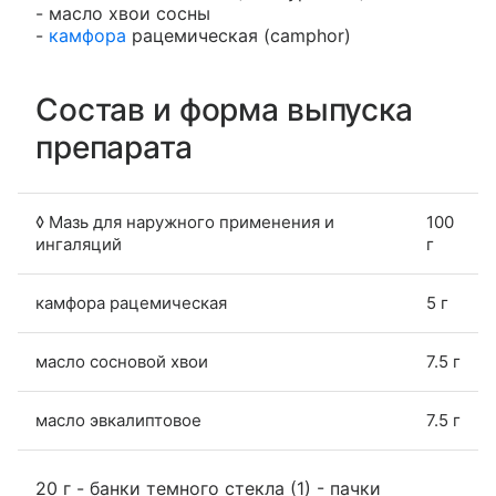
- масло хвои сосны
-
камфора
рацемическая (camphor)
Состав и форма выпуска
препарата
◊ Мазь для наружного применения и
100
ингаляций
г
камфора рацемическая
5 г
масло сосновой хвои
7.5 г
масло эвкалиптовое
7.5 г
20 г - банки темного стекла (1) - пачки