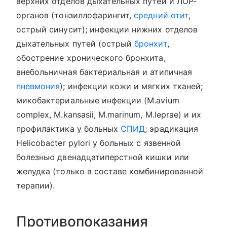
верхних отделов дыхательных путей и ЛОР-
органов (тонзиллофарингит,
средний отит
,
острый синусит); инфекции нижних отделов
дыхательных путей (острый
бронхит
,
обострение хронического бронхита,
внебольничная бактериальная и атипичная
пневмония
); инфекции кожи и мягких тканей;
микобактериальные инфекции (M.avium
complex, M.kansasii, M.marinum, M.leprae) и их
профилактика у больных
СПИД
; эрадикация
Helicobacter pylori у больных с язвенной
болезнью двенадцатиперстной кишки или
желудка (только в составе комбинированной
терапии).
Противопоказания