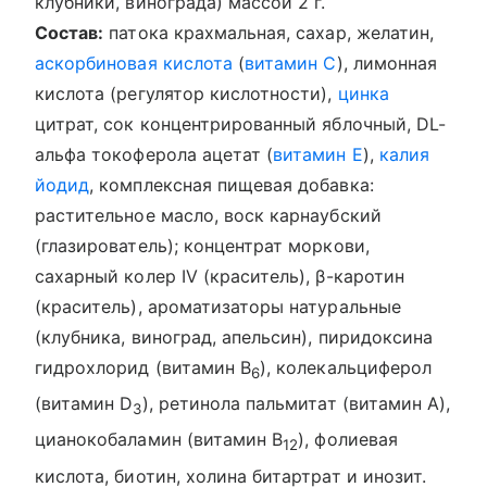
клубники, винограда) массой 2 г.
Состав:
патока крахмальная, сахар, желатин,
аскорбиновая кислота
(
витамин C
), лимонная
кислота (регулятор кислотности),
цинка
цитрат, сок концентрированный яблочный, DL-
альфа токоферола ацетат (
витамин E
),
калия
йодид
, комплексная пищевая добавка:
растительное масло, воск карнаубский
(глазирователь); концентрат моркови,
сахарный колер IV (краситель), β-каротин
(краситель), ароматизаторы натуральные
(клубника, виноград, апельсин), пиридоксина
гидрохлорид (витамин B
), колекальциферол
6
(витамин D
), ретинола пальмитат (витамин A),
3
цианокобаламин (витамин B
), фолиевая
12
кислота, биотин, холина битартрат и инозит.