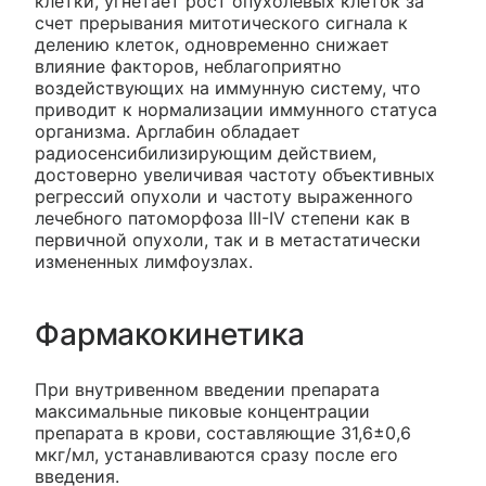
клетки, угнетает рост опухолевых клеток за
счет прерывания митотического сигнала к
делению клеток, одновременно снижает
влияние факторов, неблагоприятно
воздействующих на иммунную систему, что
приводит к нормализации иммунного статуса
организма. Арглабин обладает
радиосенсибилизирующим действием,
достоверно увеличивая частоту объективных
регрессий опухоли и частоту выраженного
лечебного патоморфоза III-IV степени как в
первичной опухоли, так и в метастатически
измененных лимфоузлах.
Фармакокинетика
При внутривенном введении препарата
максимальные пиковые концентрации
препарата в крови, составляющие 31,6±0,6
мкг/мл, устанавливаются сразу после его
введения.