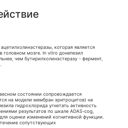
ействие
 ацетилхолинэстеразы, которая является
оловном мозге. In vitro донепезил
льнее, чем бутирилхолинэстеразу - фермент,
.
новесном состоянии сопровождается
тся на модели мембран эритроцитов) на
пезила гидрохлорида угнетать активность
ениями результатов по шкале ADAS-cog,
для оценки изменений когнитивной функции.
 течение сопутствующих