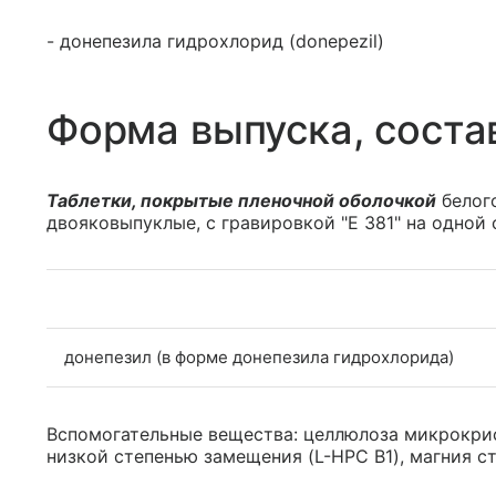
- донепезила гидрохлорид (donepezil)
Форма выпуска, соста
Таблетки, покрытые пленочной оболочкой
белого
двояковыпуклые, с гравировкой "E 381" на одной с
донепезил (в форме донепезила гидрохлорида)
Вспомогательные вещества: целлюлоза микрокри
низкой степенью замещения (L-HPC B1), магния ст