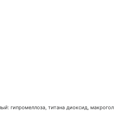
лый:
гипромеллоза, титана диоксид, макрогол