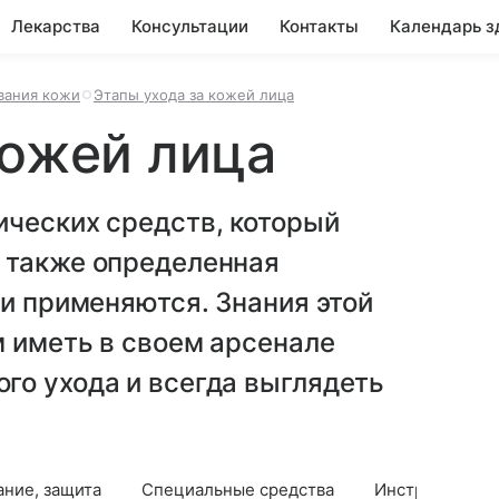
Лекарства
Консультации
Контакты
Календарь з
вания кожи
Этапы ухода за кожей лица
кожей лица
ических средств, который
 также определенная
ни применяются. Знания этой
 иметь в своем арсенале
го ухода и всегда выглядеть
ание, защита
Специальные средства
Инструкция: ка