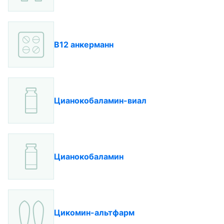
В12 анкерманн
Цианокобаламин-виал
Цианокобаламин
Цикомин-альтфарм