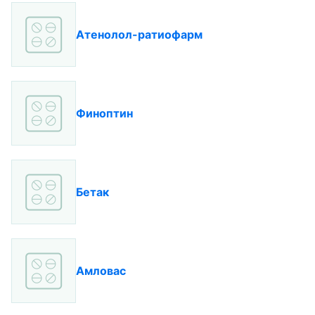
Атенолол-ратиофарм
Финоптин
Бетак
Амловас