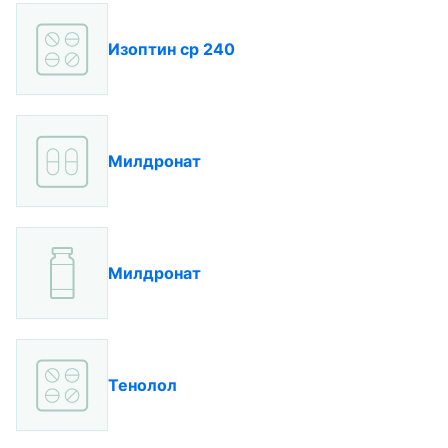
Изоптин ср 240
Милдронат
Милдронат
Тенолол