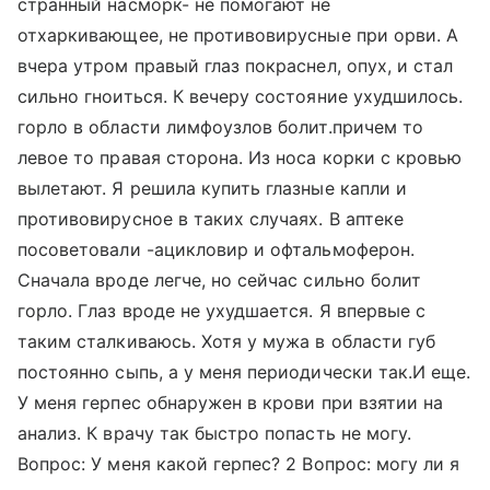
странный насморк- не помогают не
отхаркивающее, не противовирусные при орви. А
вчера утром правый глаз покраснел, опух, и стал
сильно гноиться. К вечеру состояние ухудшилось.
горло в области лимфоузлов болит.причем то
левое то правая сторона. Из носа корки с кровью
вылетают. Я решила купить глазные капли и
противовирусное в таких случаях. В аптеке
посоветовали -ацикловир и офтальмоферон.
Сначала вроде легче, но сейчас сильно болит
горло. Глаз вроде не ухудшается. Я впервые с
таким сталкиваюсь. Хотя у мужа в области губ
постоянно сыпь, а у меня периодически так.И еще.
У меня герпес обнаружен в крови при взятии на
анализ. К врачу так быстро попасть не могу.
Вопрос: У меня какой герпес? 2 Вопрос: могу ли я