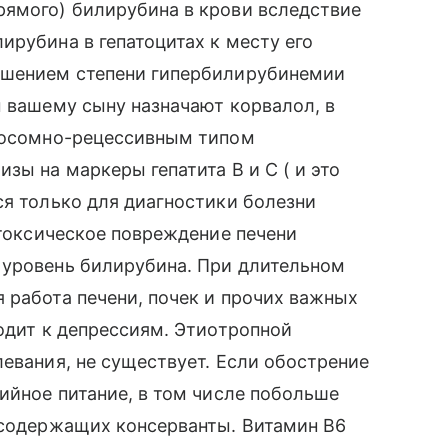
рямого) билирубина в крови вследствие
ирубина в гепатоцитах к месту его
ьшением степени гипербилирубинемии
м вашему сыну назначают корвалол, в
утосомно-рецессивным типом
зы на маркеры гепатита В и С ( и это
ся только для диагностики болезни
 токсическое повреждение печени
 уровень билирубина. При длительном
 работа печени, почек и прочих важных
водит к депрессиям. Этиотропной
левания, не существует. Если обострение
рийное питание, в том числе побольше
 содержащих консерванты. Витамин B6