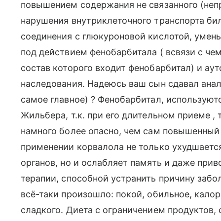
повышением содержания не связанного (неп
нарушения внутриклеточного транспорта бил
соединения с глюкуроновой кислотой, умен
под действием фенобарбитала ( всвязи с че
состав которого входит фенобарбитал) и а
наследования. Надеюсь ваш сын сдавал анали
самое главное) ? Фенобарбитал, используют
Жильбера, т.к. при его длительном приеме ,
намного более опасно, чем сам повышенный
применении корвалола не только ухудшается
органов, но и ослабляет память и даже при
терапии, способной устранить причину забо
всё-таки произошло: покой, обильное, кало
сладкого. Диета с ограничением продуктов,