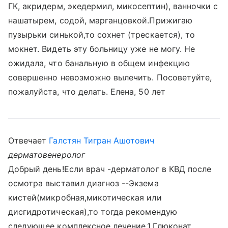
ГК, акридерм, экедермил, микосептин), ванночки с
нашатырем, содой, марганцовкой.Прижигаю
пузырьки синькой,то сохнет (трескается), то
мокнет. Видеть эту больницу уже не могу. Не
ожидала, что банальную в общем инфекцию
совершенно невозможно вылечить. Посоветуйте,
пожалуйста, что делать. Елена, 50 лет
Отвечает
Галстян Тигран Ашотович
дерматовенеролог
Добрый день!Если врач -дерматолог в КВД после
осмотра выставил диагноз --Экзема
кистей(микробная,микотическая или
дисгидротическая),то тогда рекомендую
следующее комплексное лечение.1.Глюконат