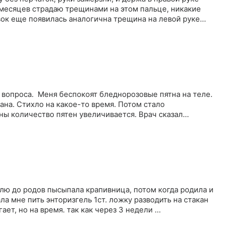
 месяцев страдаю трещинами на этом пальце, никакие
вок еще появилась аналогична трещина на левой руке…
о вопроса. Меня беспокоят бледнорозовые пятна на теле.
на. Стихло на какое-то время. Потом стало
ны количество пятен увеличивается. Врач сказал
елю до родов пысыпала крапивница, потом когда родила и
ель 1ст. ложку разводить на стакан
гает, но на время. так как через 3 недели …