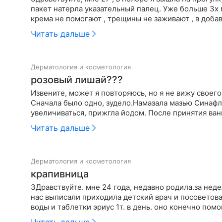
пакет натерла указательный палец. Уже больше 3х
крема не помогают , трещины не заживают , в доба
Читать дальше
Дерматология и косметология
розовый лишай???
Извените, может я повторяюсь, но я не вижу своег
Сначала было одно, зудело.Намазала мазью Синафла
увеличиваться, прижгла йодом. После принятия ван
"Розовый …
Читать дальше
Дерматология и косметология
крапивница
ЗДравствуйте. мне 24 года, недавно родила.за нед
нас выписали приходила детский врач и посоветовала мне пить энторизг
воды и таблетки эриус 1т. в день. оно конечно помо