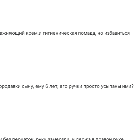
влажняющий крем,и гигиеническая помада, но избавиться
родавки сыну, ему 6 лет, его ручки просто усыпаны ими?
у без перчаток, руки замерзли, и держа в правой руке