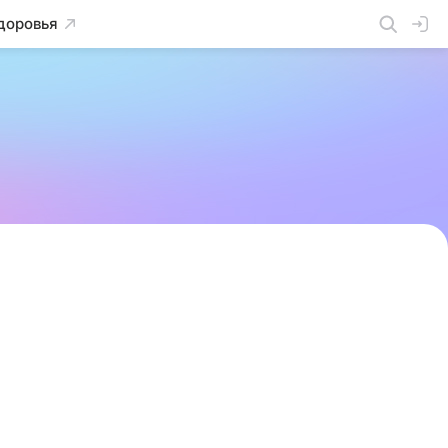
доровья