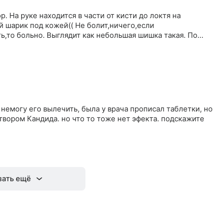
. На руке находится в части от кисти до локтя на
й шарик под кожей(( Не болит,ничего,если
ть,то больно. Выглядит как небольшая шишка такая. По
 немогу его вылечить, была у врача прописал таблетки, но
вором Кандида. но что то тоже нет эфекта. подскажите
зать ещё