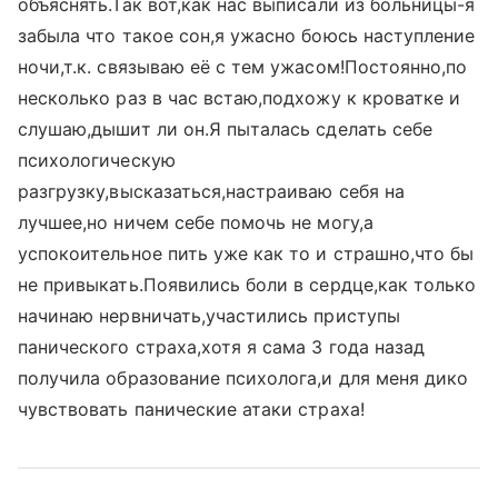
объяснять.Так вот,как нас выписали из больницы-я
забыла что такое сон,я ужасно боюсь наступление
ночи,т.к. связываю её с тем ужасом!Постоянно,по
несколько раз в час встаю,подхожу к кроватке и
слушаю,дышит ли он.Я пыталась сделать себе
психологическую
разгрузку,высказаться,настраиваю себя на
лучшее,но ничем себе помочь не могу,а
успокоительное пить уже как то и страшно,что бы
не привыкать.Появились боли в сердце,как только
начинаю нервничать,участились приступы
панического страха,хотя я сама 3 года назад
получила образование психолога,и для меня дико
чувствовать панические атаки страха!