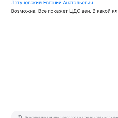
Летуновский Евгений Анатольевич
Возможна. Все покажет ЦДС вен. В какой кл
Консультация врача флеболога на тему «отёк ног» д