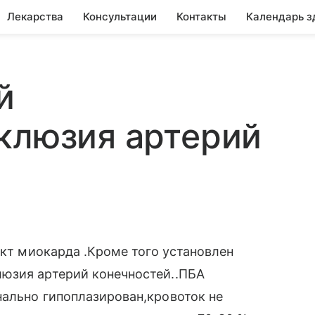
Лекарства
Консультации
Контакты
Календарь з
й
клюзия артерий
ркт миокарда .Кроме того установлен
юзия артерий конечностей..ПБА
нально гипоплазирован,кровоток не