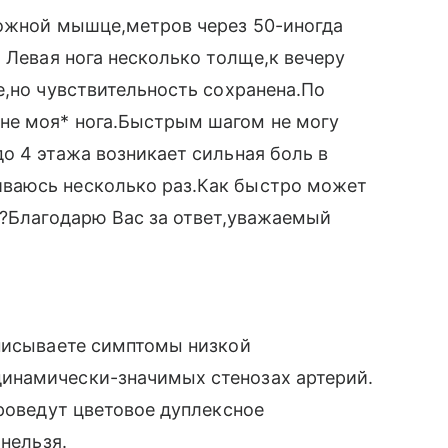
ножной мышце,метров через 50-иногда
 Левая нога несколько толще,к вечеру
е,но чувствительность сохранена.По
не моя* нога.Быстрым шагом не могу
о 4 этажа возникает сильная боль в
ваюсь несколько раз.Как быстро может
ю?Благодарю Вас за ответ,уважаемый
описываете симптомы низкой
инамически-значимых стенозах артерий.
проведут цветовое дуплексное
 нельзя.