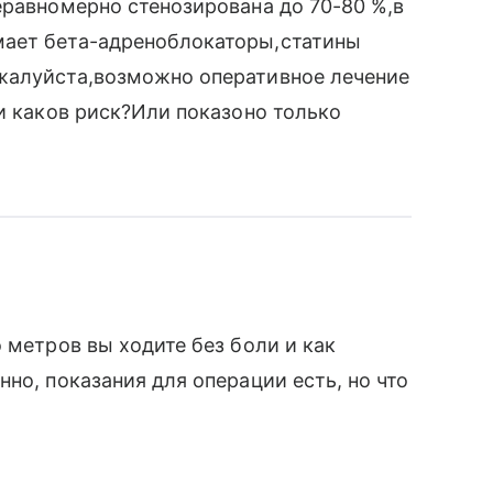
еравномерно стенозирована до 70-80 %,в
мает бета-адреноблокаторы,статины
жалуйста,возможно оперативное лечение
 и каков риск?Или показоно только
 метров вы ходите без боли и как
но, показания для операции есть, но что