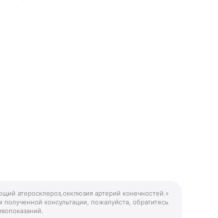
ющий атеросклероз,окклюзия артерий конечностей.»
м полученной консультации, пожалуйста, обратитесь
ивопоказаний.