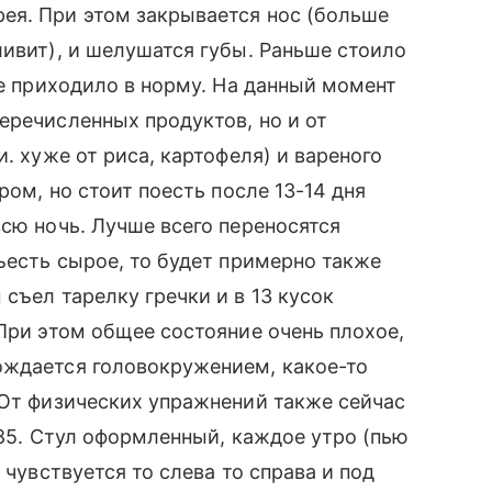
ея. При этом закрывается нос (больше
ливит), и шелушатся губы. Раньше стоило
се приходило в норму. На данный момент
еречисленных продуктов, но и от
. хуже от риса, картофеля) и вареного
ром, но стоит поесть после 13-14 дня
всю ночь. Лучше всего переносятся
ъесть сырое, то будет примерно также
съел тарелку гречки и в 13 кусок
 При этом общее состояние очень плохое,
ождается головокружением, какое-то
 От физических упражнений также сейчас
185. Стул оформленный, каждое утро (пью
 чувствуется то слева то справа и под