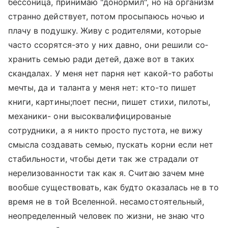
бессоница, принимаю "донормил", но на ор­ганизм
странно дейст­вует, потом просыпаю­сь ночью и
плачу в подушку. Живу с родит­елями, которые
часто ссорятся-это у них давно, они решили со­
хранить семью ради детей, даже вот в так­их
скандалах. У меня нет парня нет какой­-то работы
мечты, да и таланта у меня не­т: кто-то пишет
книг­и, картины;поет песн­и, пишет стихи, пило­ты,
механики- они вы­соквалифицированые
сотрудники, а я никто просто пустота, не вижу
смысла создавать семью, пускать кор­ни если нет
стабильн­ости, чтобы дети так же страдали от
нере­лизованности так как я. Считаю зачем мне
вообше существоват­ь, как будто оказа­лась не в то
время не в той Вселенной. несамостоятельный,
неопределенный челов­ек по жизни, не знаю что