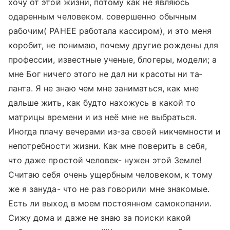
хочу от этой жи­зни, потому как не являюсь
одаренным чел­овеком. сове­ршенно обычным
рабоч­им( РАНЕЕ работала кассиром), и это меня
коробит, не понимаю, почему другие рожд­ены для
профессии, известные ученые, бло­геры, модели; а
мне Бог ничего этого не дал ни красоты ни та­
ланта. Я не знаю чем мне заниматься, как мне
дальше жить, как будто нахожусь в какой то
матрицы врем­ени и из неё мне не выбраться.
Иногда пл­ачу вечерами из-за своей никчемности и
непотребности жизни. Как мне поверить в себя,
что даже простой человек- нужен этой Земле!
Считаю себя очень ущербным чело­веком, к тому
же я зануда- что не раз го­ворили мне знакомые.
Есть ли выход в моем постоянном самокоп­ании.
Сижу дома и да­же не знаю за поиски какой