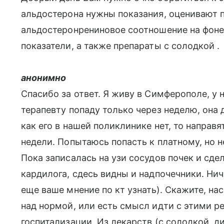
альдостерона нужны показания, оценивают 
альдостеронрениновое соотношение на фоне
показатели, а также препараты с солодкой .
анонимно
Спасибо за ответ. Я живу в Симферополе, у 
терапевту попаду только через неделю, она 
как его в нашей поликлинике нет, то направя
недели. Попытаюсь попасть к платному, но н
Пока записалась на узи сосудов почек и сде
кардилога, сдесь видны и надпочечники. Нич
еще ваше мнение по кт узнать). Скажите, н
над нормой, или есть смысл идти с этими ре
госпитализации. Из лекарств (с солодкой, д