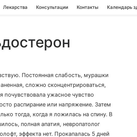
Лекарства
Консультации
Контакты
Календарь з
достерон
увствую. Постоянная слабость, мурашки
маненная, сложно сконцентрироваться,
о я почувствовала ужасное чувство
росто распирание или напряжение. Затем
ько тогда, когда я ложилась на спину. В
шилось, полная апатия, невропатолог
золофт, эффекта нет. Прокапалась 5 дней