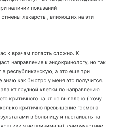
при наличии показаний
 отмены лекарств , влияющих на эти
нас к врачам попасть сложно. К
даст направление к эндокринологу, но так
т в республиканскую, а это еще три
е знаю как быстро у меня это получится.
лала кт грудной клетки по направлению
его критичного на кт не выявлено.( хочу
асколько критично превышение гормона
зультатами в больницу и настаивать на
иуретики я не принимала), самочувствие