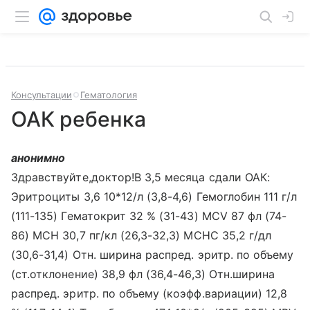
Консультации
Гематология
ОАК ребенка
анонимно
Здравствуйте,доктор!В 3,5 месяца сдали ОАК:
Эритроциты 3,6 10*12/л (3,8-4,6) Гемоглобин 111 г/л
(111-135) Гематокрит 32 % (31-43) MCV 87 фл (74-
86) МСН 30,7 пг/кл (26,3-32,3) МСНС 35,2 г/дл
(30,6-31,4) Отн. ширина распред. эритр. по объему
(ст.отклонение) 38,9 фл (36,4-46,3) Отн.ширина
распред. эритр. по объему (коэфф.вариации) 12,8