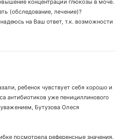
е повышение концентрации глюкозы в моче.
ать (обследование, лечение)?
ь надеюсь на Ваш ответ, т.к. возможности
казали, ребенок чувствует себя хорошо и
рса антибиотиков уже пенициллинового
С уважением, Бутузова Олеся
ибке посмотрела референсные значения.