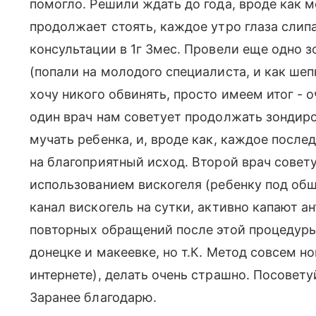
помогло. Решили ждать до года, вроде как м
продолжает стоять, каждое утро глаза слипа
консультации в 1г 3мес. Провели еще одно з
(попали на молодого специалиста, и как ше
хочу никого обвинять, просто имеем итог - 
один врач нам советует продолжать зондиро
мучать ребенка, и, вроде как, каждое пос
на благоприятный исход. Второй врач совет
использованием вискогеля (ребенку под об
канал вискогель на сутки, активно капают ан
повторных обращений после этой процедуры
донецке и макеевке, но т.К. Метод совсем но
интернете), делать очень страшно. Посовету
Заранее благодарю.