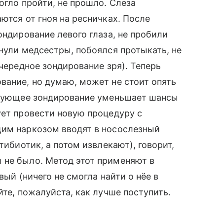
огло пройти, не прошло. Слеза
ются от гноя на ресничках. После
ондирование левого глаза, не пробили
пнули медсестры, побоялся протыкать, не
очередное зондирование зря). Теперь
вание, но думаю, может не стоит опять
ледующее зондирование уменьшает шансы
ует провести новую процедуру с
щим наркозом вводят в носослезный
тибиотик, а потом извлекают), говорит,
 не было. Метод этот применяют в
вый (ничего не смогла найти о нёе в
йте, пожалуйста, как лучше поступить.