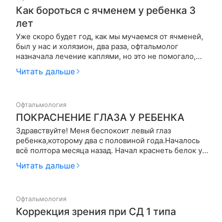
Как бороться с ячменем у ребенка 3
лет
Уже скоро будет год, как мы мучаемся от ячменей,
был у нас и холязион, два раза, офтальмолог
назначала лечение каплями, но это не помогало,
так как он так и не рассасывался, я начала
Читать дальше
прикладывать ребенку лист алоэ на ночь, при этом
капли мы перестали капать, холязион исчез. сейчас
на втором глазу в…
Офтальмология
ПОКРАСНЕНИЕ ГЛАЗА У РЕБЕНКА
Здравствуйте! Меня беспокоит левый глаз
ребенка,которому два с половиной года.Началось
всё полтора месяца назад. Начал краснеть белок у
глаза,с чем мы и обратились к детскому врачу
Читать дальше
офтальмологу,который прописал нам мазь
тетрациклиновую и офтальмоферон,поставив
диагноз вирусный конъюктивит.Через пар…
Офтальмология
Коррекция зрения при СД 1 типа