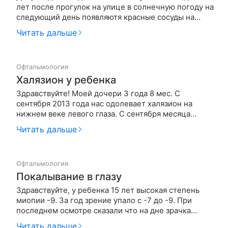
лет после прогулок на улице в солнечную погоду на
следующий день появляютя красные сосуды на
белке.Были у двух окулистов говорят
Читать дальше
аллергическая реакция,выписывали капли
левомицетин и дексаметазон.Другой врач назначал
тобрадекс.Пока капаем воспаление пр…
Офтальмология
Халязион у ребенка
Здравствуйте! Моей дочери 3 года 8 мес. С
сентября 2013 года нас одолевает халязион на
нижнем веке левого глаза. С сентября месяца
лечились всеми возможными каплями и мазями. С 9
Читать дальше
по 14 апреля по назначению врача прокапали
витабакт 5 дней. Краснота и припухлость прошли.
Через 4-5 дней нижнее веко си…
Офтальмология
Покалывание в глазу
Здравствуйте, у ребенка 15 лет высокая степень
миопии -9. За год зрение упало с -7 до -9. При
последнем осмотре сказали что на дне зрачка
появились темные пятна. Подозрение на отслоение
Читать дальше