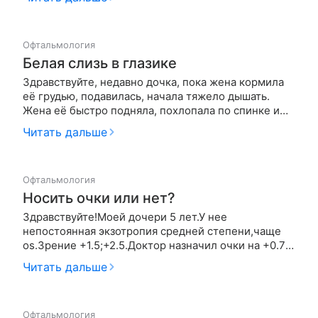
сетчатки . Сказали что нужна операция , но в нашем
городе нет таких специалистов. Да и операции
якобы никто не во…
Офтальмология
Белая слизь в глазике
Здравствуйте, недавно дочка, пока жена кормила
её грудью, подавилась, начала тяжело дышать.
Жена её быстро подняла, похлопала по спинке и
дочка продышалась, но в глазике образовалась
Читать дальше
белая слизь. Слизь мы убрали, но теперь время от
времени она вновь появляется всегда в этом же
глазике и всегда посл…
Офтальмология
Носить очки или нет?
Здравствуйте!Моей дочери 5 лет.У нее
непостоянная экзотропия средней степени,чаще
os.Зрение +1.5;+2.5.Доктор назначил очки на +0.75
на постоянную носку.Мы два дня назад начали их
Читать дальше
носить и я заметила,что когда мы их снимаем глазик
чаще и сильнее "отъезжает",пока я не говорю
дочке "поставить"его на м…
Офтальмология