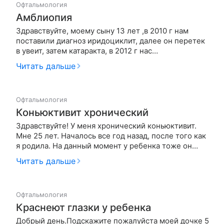
Офтальмология
Амблиопия
Здравствуйте, моему сыну 13 лет ,в 2010 г нам
поставили диагноз иридоциклит, далее он перетек
в увеит, затем катаракта, в 2012 г нас
прооперировали в КазНИИ г Алматы по поводу
Читать дальше
катаракты, замена хрусталика на ИОЛ, на данный
момент у него амблиопия обскурационная тяжелой
степени обоих глаз, артифакия…
Офтальмология
Коньюктивит хронический
Здравствуйте! У меня хронический коньюктивит.
Мне 25 лет. Началось все год назад, после того как
я родила. На данный момент у ребенка тоже он
хронический.Ребенку 1 год и 1 месяц с рождение
Читать дальше
был дакриоцистит.Сейчас нет. пол года назад
капала себе офтаквикс, альбуцид, офтагель
.Ребенку: тобрадекс и о…
Офтальмология
Краснеют глазки у ребенка
Добрый день.Подскажите пожалуйста моей дочке 5