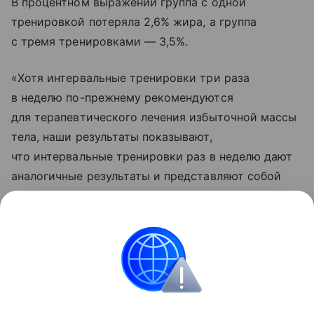
В процентном выражении группа с одной
тренировкой потеряла 2,6% жира, а группа
с тремя тренировками — 3,5%.
«Хотя интервальные тренировки три раза
в неделю по-прежнему рекомендуются
для терапевтического лечения избыточной массы
тела, наши результаты показывают,
что интервальные тренировки раз в неделю дают
аналогичные результаты и представляют собой
практичную стратегию физических
упражнений», — сказал профессор Сиу.
Поделиться