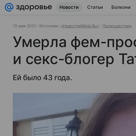
Новости
Статьи
Болезни
13 мая 2021
Источник:
«Новости@Mail.Ru»
Происшествия
Умерла фем-про
и секс-блогер Т
Ей было 43 года.