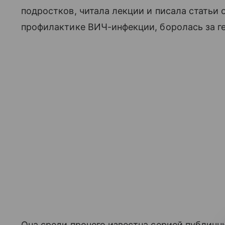
подростков, читала лекции и писала статьи
профилактике ВИЧ-инфекции, боролась за г
Она среди прочего известна серией публичн