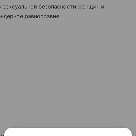
 о сексуальной безопасности женщин и
ендерное равноправие.
ых дебатов с петербургским