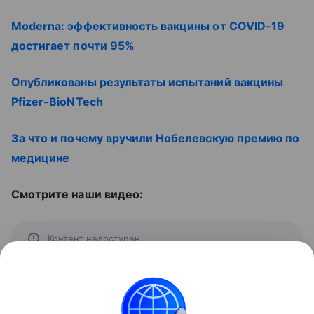
Moderna: эффективность вакцины от COVID-19
достигает почти 95%
Опубликованы результаты испытаний вакцины
Pfizer-BioNTech
За что и почему вручили Нобелевскую премию по
медицине
Смотрите наши видео:
Контент недоступен