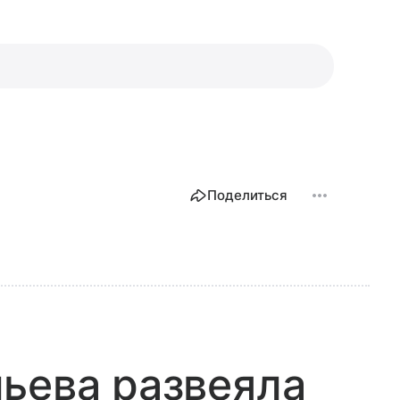
Поделиться
ьева развеяла