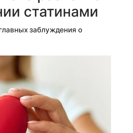
нии статинами
 главных заблуждения о