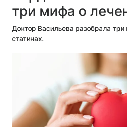
три мифа о лече
Доктор Васильева разобрала три
статинах.