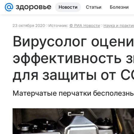
Новости
Статьи
Болезни
23 октября 2020
Источник:
© РИА Новости
Наука и практи
Вирусолог оцен
эффективность з
для защиты от C
Матерчатые перчатки бесполезны,