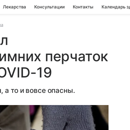
Лекарства
Консультации
Контакты
Календарь з
ка
ил
имних перчаток
OVID-19
 а то и вовсе опасны.