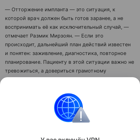
— Отторжение импланта — это ситуация, к
которой врач должен быть готов заранее, а не
воспринимать её как исключительный случай, —
отмечает Размик Мирзоян. — Если это
происходит, дальнейший план действий известен
и понятен: заживление, диагностика, повторное
планирование. Пациенту в этой ситуации важно не
тревожиться, а довериться грамотному
сопровождению врача на каждом следующем
этапе.
Поделиться
ИНФОРМАЦИЯ ПРЕДОСТАВЛЯЕТСЯ В СПРАВОЧНЫХ