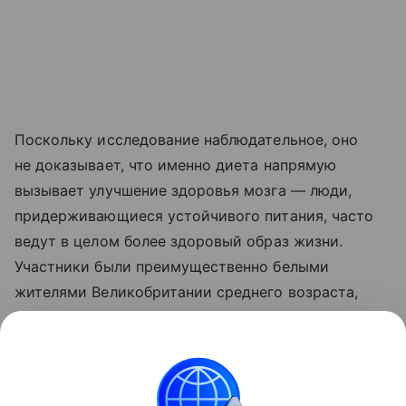
Поскольку исследование наблюдательное, оно
не доказывает, что именно диета напрямую
вызывает улучшение здоровья мозга — люди,
придерживающиеся устойчивого питания, часто
ведут в целом более здоровый образ жизни.
Участники были преимущественно белыми
жителями Великобритании среднего возраста,
поэтому эффект в других популяциях еще
предстоит подтвердить.
Поделиться