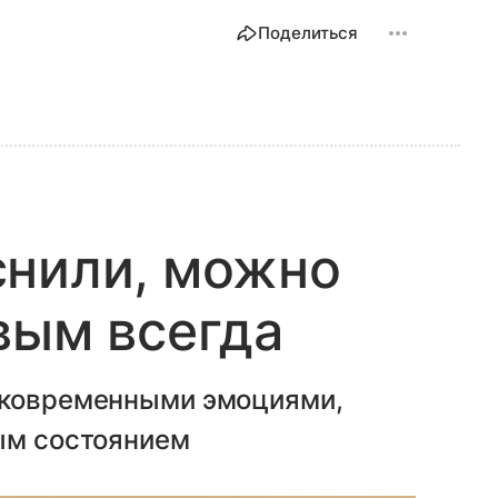
Поделиться
снили, можно
вым всегда
тковременными эмоциями,
ным состоянием