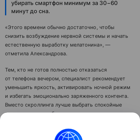
убирать смартфон минимум за 30−60
минут до сна.
«Этого времени обычно достаточно, чтобы
снизить возбуждение нервной системы и начать
естественную выработку мелатонина», —
отметила Александрова.
Тем, кто не готов полностью отказаться
от телефона вечером, специалист рекомендует
уменьшить яркость, активировать ночной режим
и избегать эмоционально заряженного контента.
Вместо скроллинга лучше выбрать спокойные
занятия: почитать бумажную книгу, послушать
расслабляющую музыку или сделать дыхательные
упражнения.