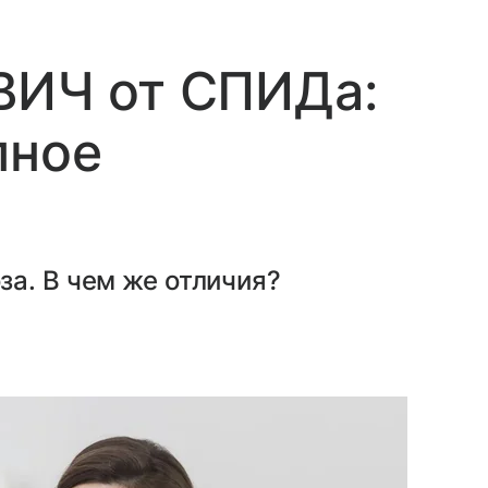
ВИЧ от СПИДа:
пное
а. В чем же отличия?