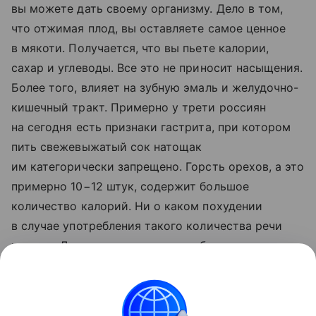
вы можете дать своему организму. Дело в том,
что отжимая плод, вы оставляете самое ценное
в мякоти. Получается, что вы пьете калории,
сахар и углеводы. Все это не приносит насыщения.
Более того, влияет на зубную эмаль и желудочно-
кишечный тракт. Примерно у трети россиян
на сегодня есть признаки гастрита, при котором
пить свежевыжатый сок натощак
им категорически запрещено. Горсть орехов, а это
примерно 10−12 штук, содержит большое
количество калорий. Ни о каком похудении
в случае употребления такого количества речи
не идет. Да, орехи полезны, но я бы советовал
не более двух- пяти штук в день, а лучше
употреблять эту порцию два три раза в неделю».