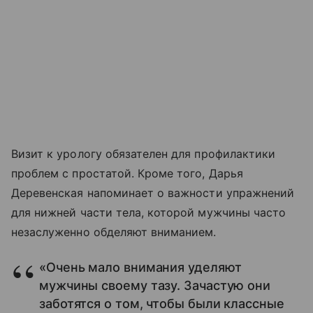
Визит к урологу обязателен для профилактики
проблем с простатой. Кроме того, Дарья
Деревенская напоминает о важности упражнений
для нижней части тела, которой мужчины часто
незаслуженно обделяют вниманием.
«Очень мало внимания уделяют
мужчины своему тазу. Зачастую они
заботятся о том, чтобы были классные