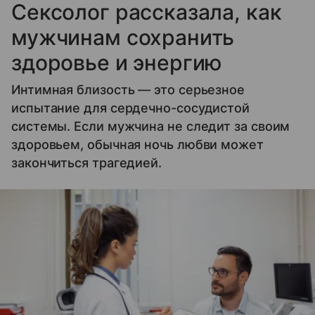
Сексолог рассказала, как
мужчинам сохранить
здоровье и энергию
Интимная близость — это серьезное
испытание для сердечно-сосудистой
системы. Если мужчина не следит за своим
здоровьем, обычная ночь любви может
закончиться трагедией.