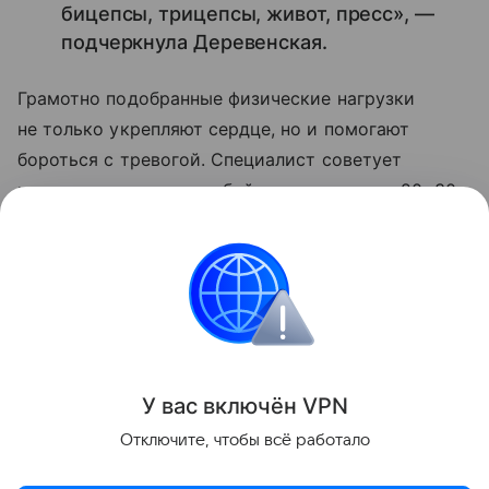
бицепсы, трицепсы, живот, пресс», —
подчеркнула Деревенская.
Грамотно подобранные физические нагрузки
не только укрепляют сердце, но и помогают
бороться с тревогой. Специалист советует
начинать следить за собой уже в возрасте 20−30
лет, не дожидаясь, пока организм даст серьезный
сбой.
Поделиться
ИНФОРМАЦИЯ ПРЕДОСТАВЛЯЕТСЯ В СПРАВОЧНЫХ
У вас включ
ён
V
P
N
ЦЕЛЯХ. НЕ ЗАНИМАЙТЕСЬ САМОЛЕЧЕНИЕМ. ПРИ
ПЕРВЫХ ПРИЗНАКАХ ЗАБОЛЕВАНИЯ ОБРАЩАЙТЕСЬ К
Отключите, чтобы всё работало
ВРАЧУ.