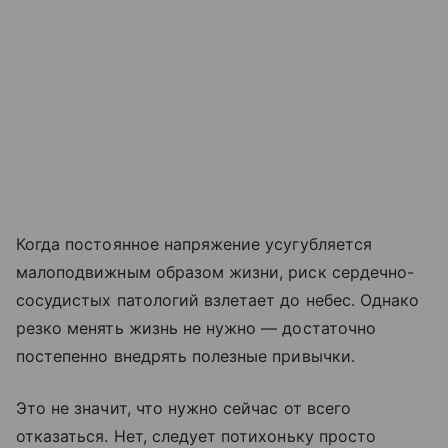
Когда постоянное напряжение усугубляется
малоподвижным образом жизни, риск сердечно-
сосудистых патологий взлетает до небес. Однако
резко менять жизнь не нужно — достаточно
постепенно внедрять полезные привычки.
Это не значит, что нужно сейчас от всего
отказаться. Нет, следует потихоньку просто