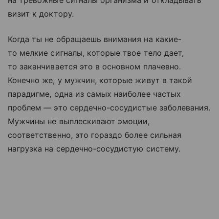
визит к доктору.
Когда ты не обращаешь внимания на какие-
то мелкие сигналы, которые твое тело дает,
то заканчивается это в основном плачевно.
Конечно же, у мужчин, которые живут в такой
парадигме, одна из самых наиболее частых
проблем — это сердечно-сосудистые заболевания.
Мужчины не выплескивают эмоции,
соответственно, это гораздо более сильная
нагрузка на сердечно-сосудистую систему.