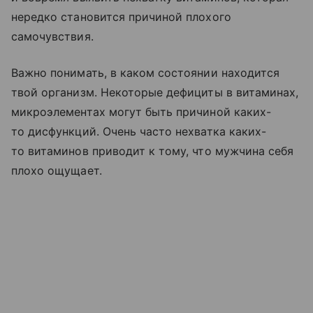
нередко становится причиной плохого
самочувствия.
Важно понимать, в каком состоянии находится
твой организм. Некоторые дефициты в витаминах,
микроэлементах могут быть причиной каких-
то дисфункций. Очень часто нехватка каких-
то витаминов приводит к тому, что мужчина себя
плохо ощущает.