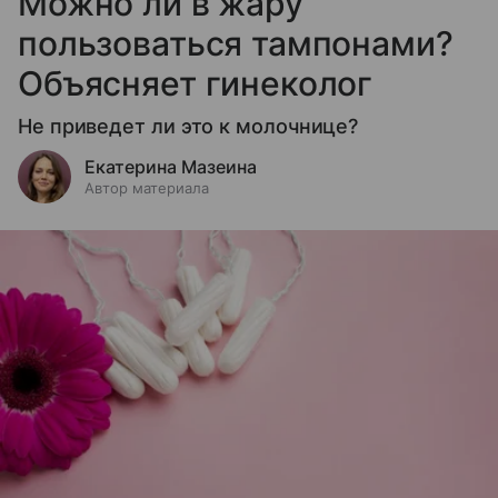
Можно ли в жару
пользоваться тампонами?
Объясняет гинеколог
Не приведет ли это к молочнице?
Екатерина Мазеина
Автор материала