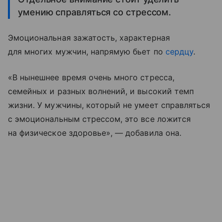
умению справляться со стрессом.
Эмоциональная зажатость, характерная
для многих мужчин, напрямую бьет по
сердцу
.
«В нынешнее время очень много стресса,
семейных и разных волнений, и высокий темп
жизни. У мужчины, который не умеет справляться
с эмоциональным стрессом, это все ложится
на физическое здоровье», — добавила она.