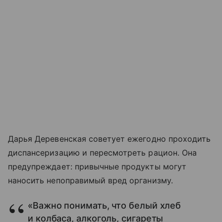
Дарья Деревенская советует ежегодно проходить
диспансеризацию и пересмотреть рацион. Она
предупреждает: привычные продукты могут
наносить непоправимый вред организму.
«Важно понимать, что белый хлеб
и колбаса, алкоголь, сигареты