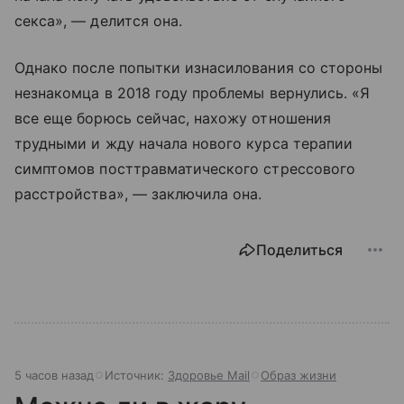
секса», — делится она.
Однако после попытки изнасилования со стороны
незнакомца в 2018 году проблемы вернулись. «Я
все еще борюсь сейчас, нахожу отношения
трудными и жду начала нового курса терапии
симптомов посттравматического стрессового
расстройства», — заключила она.
Поделиться
5 часов назад
Источник:
Здоровье Mail
Образ жизни