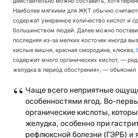
действительно можно составить, хотя перен
Наиболее мягкими для ЖКТ обычно считаютс
содержат умеренное количество кислот и с
большинством людей. Далее можно поставит
последняя из-за мелких косточек иногда вы
кислые вишня, красная смородина, клюква,
содержит много органических кислот, — ре
желудка в период обострения», — объяснил 
Чаще всего неприятные ощуще
особенностями ягод. Во-первы
органические кислоты, котор
желудка, особенно при гастри
рефлюксной болезни (ГЭРБ) и 