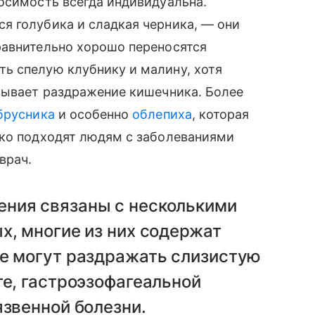
осимость всегда индивидуальна.
я голубика и сладкая черника, — они
равнительно хорошо переносятся
ь спелую клубнику и малину, хотя
зывает раздражение кишечника. Более
брусника
и особенно
облепиха
, которая
дко подходят людям с заболеваниями
врач.
ния связаны с несколькими
х, многие из них содержат
ые могут раздражать слизистую
те, гастроэзофагеальной
язвенной болезни.