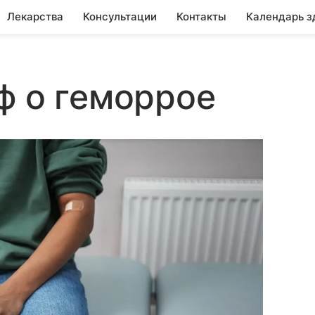
Лекарства
Консультации
Контакты
Календарь з
ф о геморрое