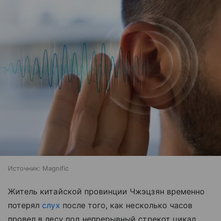
Источник:
Magnific
Житель китайской провинции Чжэцзян временно
потерял
слух
после того, как несколько часов
провел в лесу под непрерывный стрекот цикад,