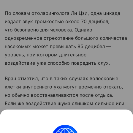
По словам отоларинголога Ли Цзи, одна цикада
издает звук громкостью около 70 децибел,
что безопасно для человека. Однако
одновременное стрекотание большого количества
насекомых может превышать 85 децибел —
уровень, при котором длительное
воздействие уже способно повредить слух.
Врач отметил, что в таких случаях волосковые
клетки внутреннего уха могут временно отекать,
но обычно восстанавливаются после отдыха.
Если же воздействие шума слишком сильное или
длительное, повреждения могут стать
необратимыми.