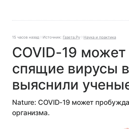
15 часов назад
Источник:
Газета.Ру
Наука и практика
COVID-19 может
спящие вирусы в
выяснили учены
Nature: COVID-19 может пробужда
организма.