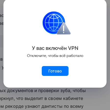
асу (Max Lukas) вручили сертификат
века самого длинного в истории зуба.
У вас включ
ён
V
P
N
Отключите, чтобы всё работало
 в больницу с жалобой на острую зубную
 у него аномально длинный зуб, который
Готово
ых документов и проверки зуба, чтобы
ркнул, что выделит в своем кабинете
ом рекорде узнают дантисты по всему