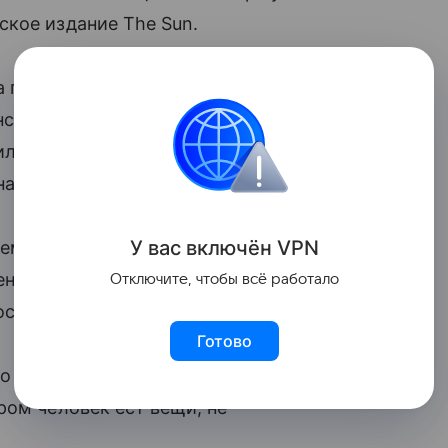
ское издание The Sun.
 пожаловался на сильную боль в животе
нский колледж имени Лала Бахадура
или в его кишечнике множество
на операцию.
У вас включ
ён
V
P
N
емь маленьких стальных ложек, две
енький нож и стержень. Они были
Отключите, чтобы всё работало
осле проглатывания ножа.
Готово
о мужчина страдает от болезни Пика —
ром человек ест вещи, не